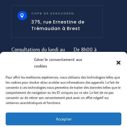
CHPB DE KERAUDREN

375, rue Ernestine de
Trémaudan à Brest
Consultations du lundi au
De 8h00 à
vendredi
18h00
Gérer le consentement aux
cookies
Consultations le week-
Pas de
Pour offrir les meilleures expériences, nous utilisons des technologies telles que
end
consultation
les cookies pour stocker et/ou accéder aux informations des appareils. Le fait de
consentir à ces technologies nous permettra de traiter des données telles que le
comportement de navigation ou les ID uniques sur ce site. Le fait de ne pas
consentir ou de retirer son consentement peut avoir un effet négatif sur
Urgences
24h/24 - 7j/7
certaines caractéristiques et fonctions.
Accepter